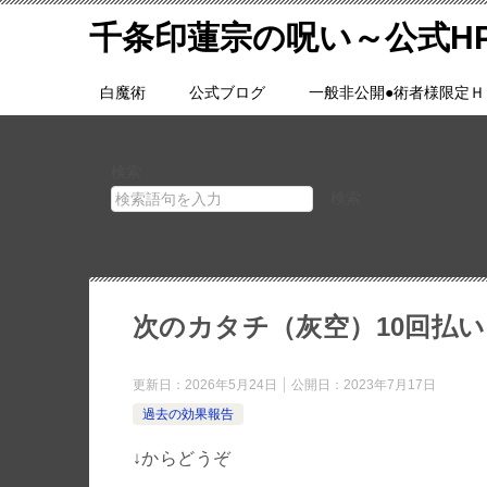
千条印蓮宗の呪い～公式H
白魔術
公式ブログ
一般非公開●術者様限定Ｈ
検索
検索
次のカタチ（灰空）10回払い
更新日：
2026年5月24日
公開日：
2023年7月17日
過去の効果報告
↓からどうぞ