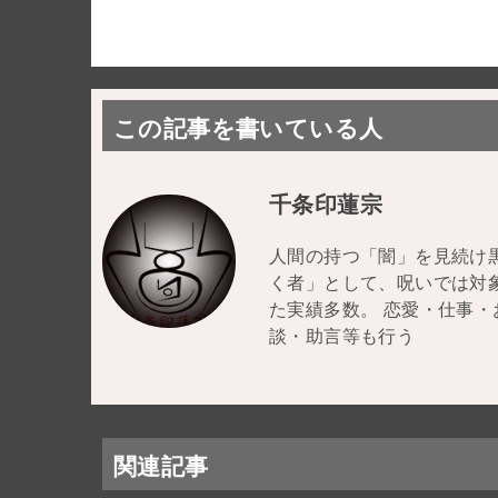
この記事を書いている人
千条印蓮宗
人間の持つ「闇」を見続け
く者」として、呪いでは対
た実績多数。 恋愛・仕事
談・助言等も行う
関連記事