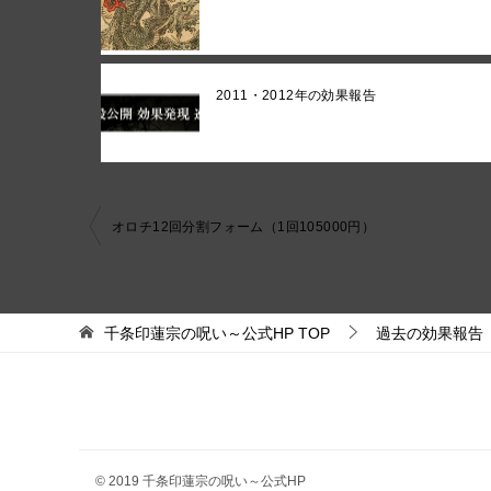
2011・2012年の効果報告
投
オロチ12回分割フォーム（1回105000円）
稿
ナ
ビ
千条印蓮宗の呪い～公式HP
TOP
過去の効果報告
ゲ
ー
シ
ョ
© 2019 千条印蓮宗の呪い～公式HP