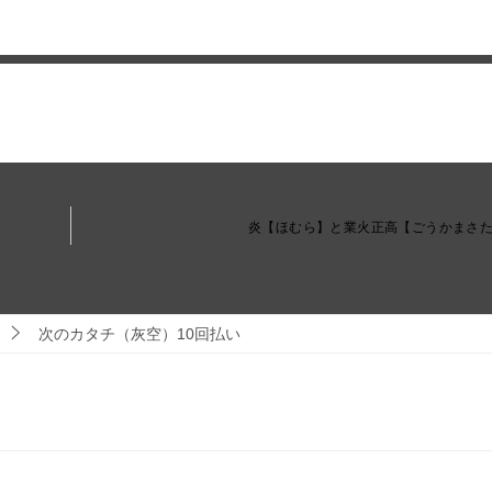
炎【ほむら】と業火正高【ごうかまさ
次のカタチ（灰空）10回払い