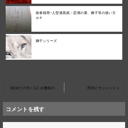
術者様用~人型漆黒紙・恋壊の業、獅子等の使い方
ＨＰ
獅子シリーズ
投
【初めての方にも】白魔術の染の蒼白と黒魔術の染の紅月
閃光とサンシャイン
稿
ナ
コメントを残す
ビ
ゲ