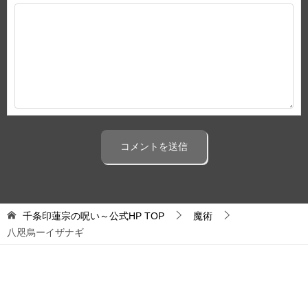
千条印蓮宗の呪い～公式HP
TOP
魔術
八咫烏ーイザナギ