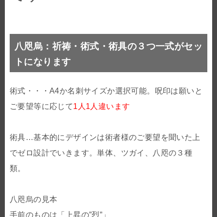
八咫烏：祈祷・術式・術具の３つ一式がセッ
トになります
術式・・・A4か名刺サイズか選択可能。呪印は願いと
ご要望等に応じて
1人1人違います
術具…基本的にデザインは術者様のご要望を聞いた上
でゼロ設計でいきます。単体、ツガイ、八咫の３種
類。
八咫烏の見本
手前のものは「上昇の”烈”」