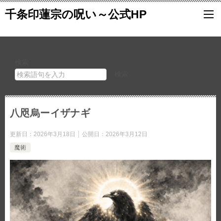
千条印蓮宗の呪い～公式HP
検索
検索
八咫烏ーイザナギ
更新日：
2026年3月18日
公開日：
2026年3月12日
魔術