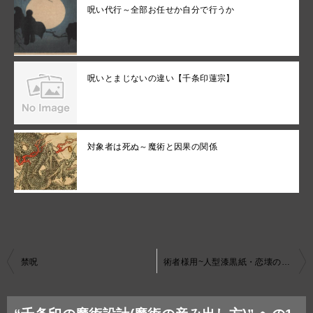
呪い代行～全部お任せか自分で行うか
呪いとまじないの違い【千条印蓮宗】
対象者は死ぬ～魔術と因果の関係
投
禁呪
術者様用~人型漆黒紙・恋壊の業、獅子等の使い方ＨＰ
稿
ナ