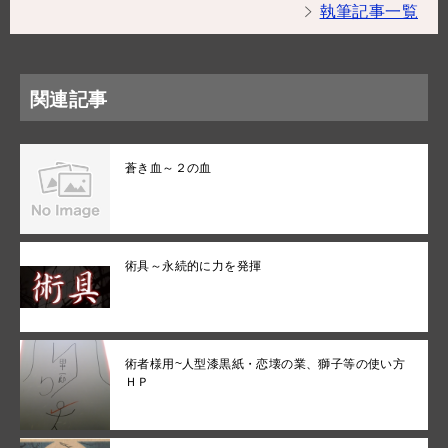
執筆記事一覧
関連記事
蒼き血～２の血
術具～永続的に力を発揮
術者様用~人型漆黒紙・恋壊の業、獅子等の使い方
ＨＰ