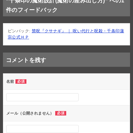
“千条印の魔術設計(魔術の産み出し方)” への1
ビ
件のフィードバック
ゲ
ー
ピンバック:
禁呪『クサナギ』 ｜ 呪い代行と呪殺・千条印蓮
シ
宗公式ＨＰ
ョ
ン
コメントを残す
名前
必須
メール（公開されません）
必須